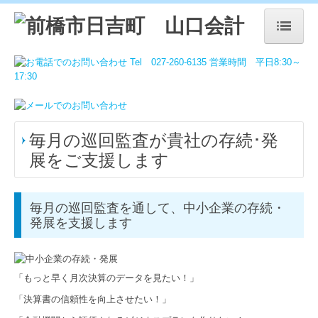
トップページ
事務所の特徴
事務所紹介
毎月の巡回監査が貴社の存続･発
ご挨拶
展をご支援します
経営理念
事務所概要・沿革
毎月の巡回監査を通して、中小企業の存続・
発展を支援します
アクセスマップ
よくある質問
「もっと早く月次決算のデータを見たい！」
業務内容
「決算書の信頼性を向上させたい！」
経営者の方へ