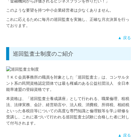
「金融機関から評価されるビジネスプランを作りたい！」
このような要望を持つ中小企業経営者は少なくありません。
相続
これに応えるために毎月の巡回監査を実施し、正確な月次決算を行っ
事業承継
ております。
社会福祉法人の皆様へ
▲ 戻る
公益法人の皆様へ
巡回監査士制度のご紹介
料金について
採用情報
ＴＫＣ会員事務所の職員を対象とした「巡回監査士」は、コンサルタ
ント系の民間資格認定団体では最も権威のある公益社団法人 全日本
求職者の皆様へ
能率連盟の登録資格です。
本資格は、「巡回監査士養成講座」として行われる、職業倫理、租税
先輩インタビュー
法、法律実務、会計、経営助言や、法人税、消費税、所得税、相続税
といった各税目等についての高度な専門知識と倫理観等を学ぶ研修を
募集要項
受講し、これに基づいて行われる巡回監査士試験に合格した者に対し
て付与されます。
▲ 戻る